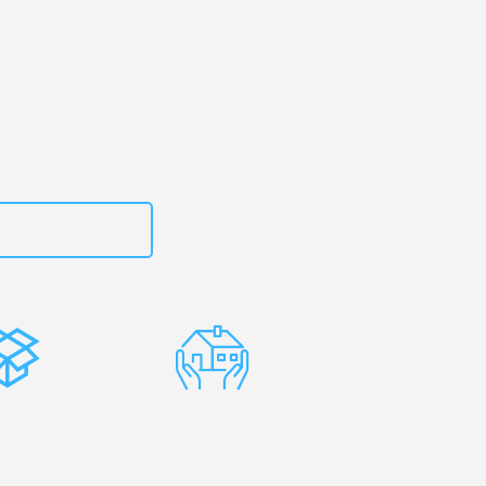
erg
– Ihr
erg!
zt
rhalten!
15792653316
stenlose
Erfahrene
rpackung
Umzugsprofis