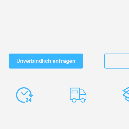
Entdecken Sie das
#1 Umzugsunternehmen in Nürnb
vertrauenswürdiger Begleiter für Entrümpelung Nürnb
Schnelle Antwort in garantiert unter 2 Minuten: Jet
unverbindlichen Entrümpelung-Kostenvoranschlag e
Unverbindlich anfragen
+49
Express-
Europaweite
Ko
Abwicklung
Transporte
Ve