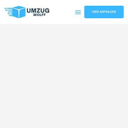
HIER ANFRAGEN
Umzugsunternehmen Nürnberg
Umzugsservice Nürnberg