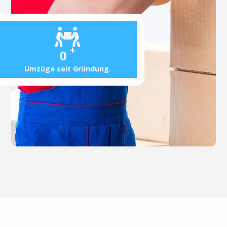
+
0
Umzüge seit Gründung.