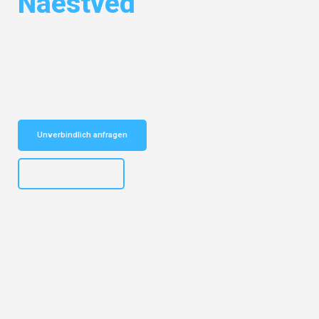
Naestved
Entdecken Sie das
#1 Umzugsunternehmen in Nürnberg
– Ihr
vertrauenswürdiger Begleiter für Umzüge Nürnberg Naestved!
Schnelle Antwort in garantiert unter 2 Minuten: Jetzt
unverbindlichen Kostenvoranschlag erhalten!
Unverbindlich anfragen
+4915792653316