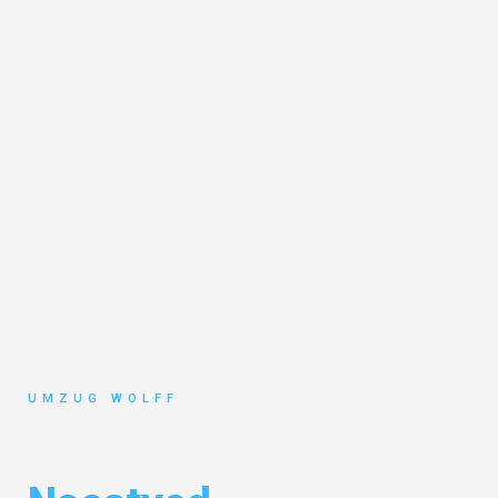
UMZUG WOLFF
Umzug Nürnberg