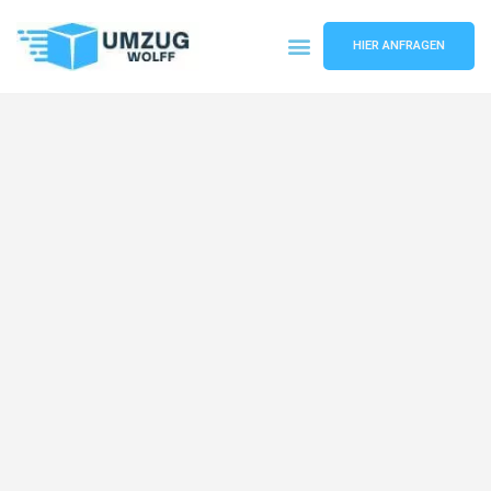
HIER ANFRAGEN
Umzugsunternehmen Nürnberg
Umzugsservice Nürnberg