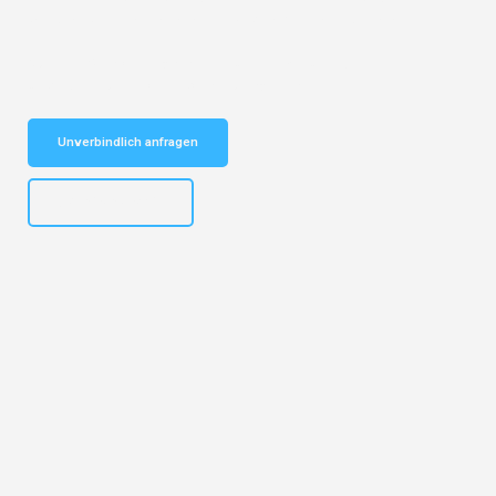
vertrauenswürdiger Begleiter für Umzüge Nürnberg Tampere!
Schnelle Antwort in garantiert unter 2 Minuten: Jetzt
unverbindlichen Kostenvoranschlag erhalten!
Unverbindlich anfragen
+4915792653316