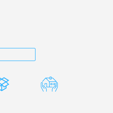
erg
– Ihr
oetermeer!
zt
15792653316
stenlose
Erfahrene
rpackung
Umzugsprofis