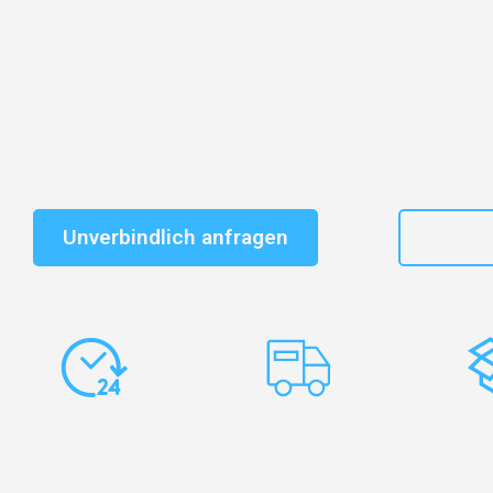
Entdecken Sie das
#1 Umzugsunternehmen in Nürnb
vertrauenswürdiger Begleiter für Umzüge Nürnberg Z
Schnelle Antwort in garantiert unter 2 Minuten: Jet
unverbindlichen Kostenvoranschlag erhalten!
Unverbindlich anfragen
+49
Express-
Europaweite
Ko
Abwicklung
Transporte
Ve