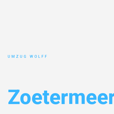
UMZUG WOLFF
Umzug Nür
Zoetermee