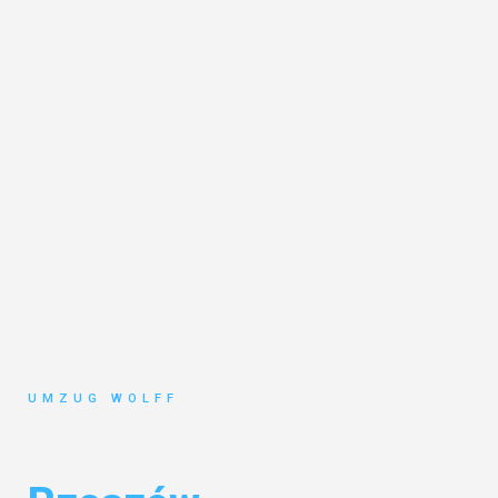
UMZUG WOLFF
Umzug Nürnberg