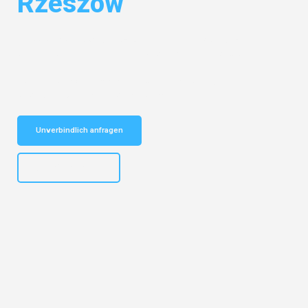
Rzeszów
Entdecken Sie das
#1 Umzugsunternehmen in Nürnberg
– Ihr
vertrauenswürdiger Begleiter für Umzüge Nürnberg Rzeszów!
Schnelle Antwort in garantiert unter 2 Minuten: Jetzt
unverbindlichen Kostenvoranschlag erhalten!
Unverbindlich anfragen
+4915792653316