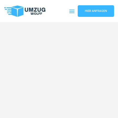
HIER ANFRAGEN
Umzugsunternehmen Nürnberg
Umzugsservice Nürnberg