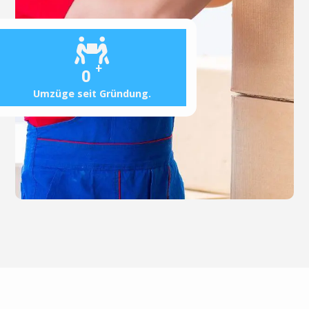
+
0
Umzüge seit Gründung.