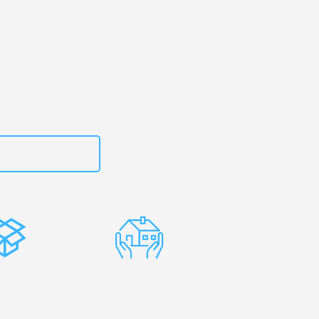
erg
– Ihr
umänien!
zt
15792653316
stenlose
Erfahrene
rpackung
Umzugsprofis