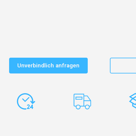
Entdecken Sie das
#1 Umzugsunternehmen in Nürnb
vertrauenswürdiger Begleiter für Umzüge Nürnberg R
Schnelle Antwort in garantiert unter 2 Minuten: Jet
unverbindlichen Kostenvoranschlag erhalten!
Unverbindlich anfragen
+49
Express-
Europaweite
Ko
Abwicklung
Transporte
Ve