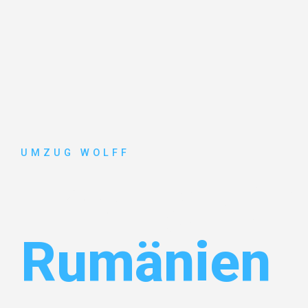
UMZUG WOLFF
Umzug Nür
Rumänien