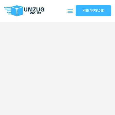
HIER ANFRAGEN
Umzugsunternehmen Nürnberg
Umzugsservice Nürnberg