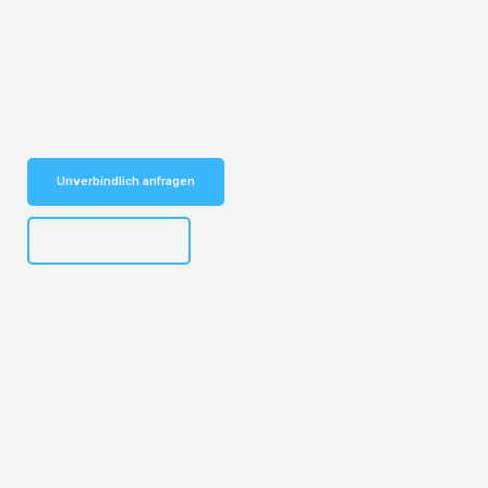
Entdecken Sie das
#1 Umzugsunternehmen in Nürnberg
– Ihr
vertrauenswürdiger Begleiter für Umzüge Nürnberg Iasi!
Schnelle Antwort in garantiert unter 2 Minuten: Jetzt
unverbindlichen Kostenvoranschlag erhalten!
Unverbindlich anfragen
+4915792653316