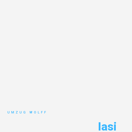
UMZUG WOLFF
Umzug Nürnberg
Iasi