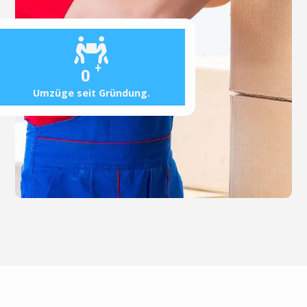
+
0
Umzüge seit Gründung.