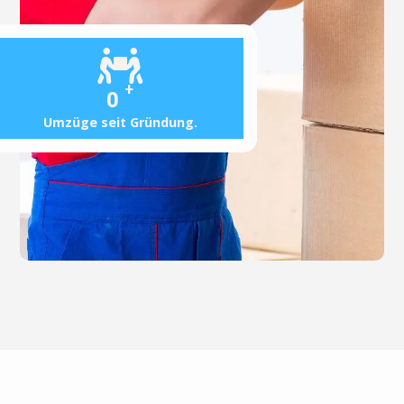
+
0
Umzüge seit Gründung.