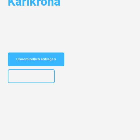
Karlkrona
Entdecken Sie das
#1 Umzugsunternehmen in Nürnberg
– Ihr
vertrauenswürdiger Begleiter für Umzüge Nürnberg Karlkrona!
Schnelle Antwort in garantiert unter 2 Minuten: Jetzt
unverbindlichen Kostenvoranschlag erhalten!
Unverbindlich anfragen
+4915792653316