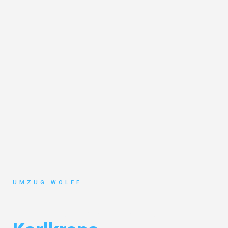
UMZUG WOLFF
Umzug Nürnberg