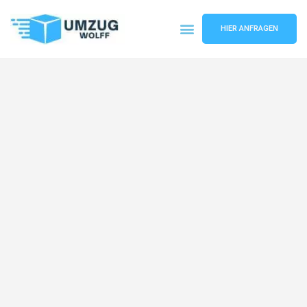
HIER ANFRAGEN
Umzugsunternehmen Nürnberg
Umzugsservice Nürnberg