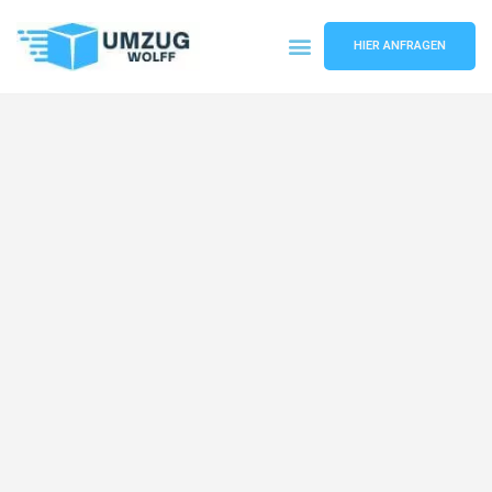
HIER ANFRAGEN
Umzugsunternehmen Nürnberg
Umzugsservice Nürnberg