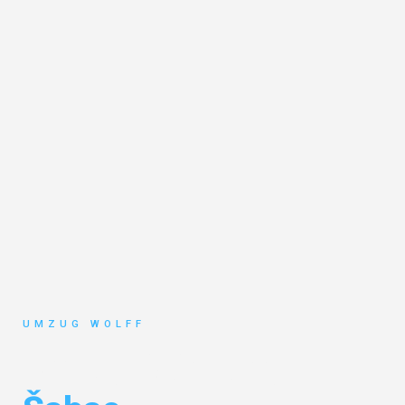
UMZUG WOLFF
Umzug Nürnberg