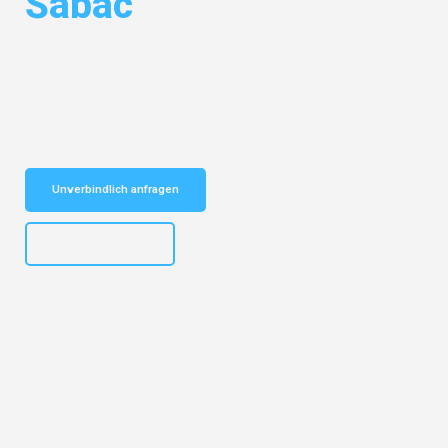
Šabac
Entdecken Sie das
#1 Umzugsunternehmen in Nürnberg
– Ihr
vertrauenswürdiger Begleiter für Umzüge Nürnberg Šabac!
Schnelle Antwort in garantiert unter 2 Minuten: Jetzt
unverbindlichen Kostenvoranschlag erhalten!
Unverbindlich anfragen
+4915792653316