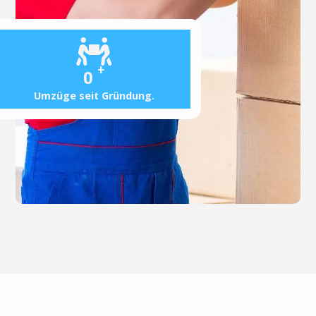
+
0
Umzüge seit Gründung.