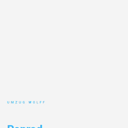
UMZUG WOLFF
Umzug Nürnberg