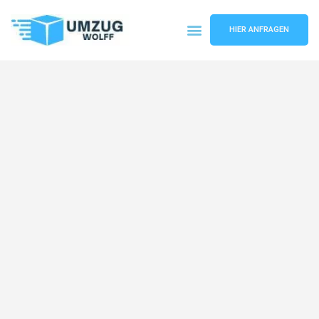
HIER ANFRAGEN
Umzugsunternehmen Nürnberg
Umzugsservice Nürnberg