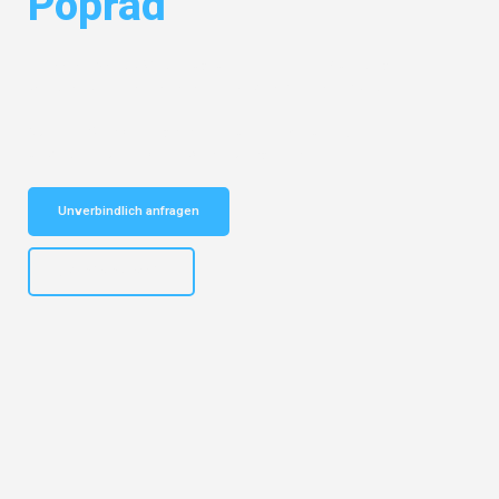
Poprad
Entdecken Sie das
#1 Umzugsunternehmen in Nürnberg
– Ihr
vertrauenswürdiger Begleiter für Umzüge Nürnberg Poprad!
Schnelle Antwort in garantiert unter 2 Minuten: Jetzt
unverbindlichen Kostenvoranschlag erhalten!
Unverbindlich anfragen
+4915792653316