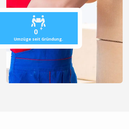
+
0
Umzüge seit Gründung.