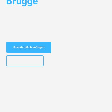
Brügge
Entdecken Sie das
#1 Umzugsunternehmen in Nürnberg
– Ihr
vertrauenswürdiger Begleiter für Umzüge Nürnberg Brügge!
Schnelle Antwort in garantiert unter 2 Minuten: Jetzt
unverbindlichen Kostenvoranschlag erhalten!
Unverbindlich anfragen
+4915792653316