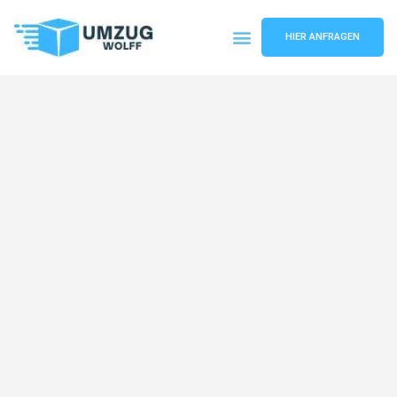
HIER ANFRAGEN
Umzugsunternehmen Nürnberg
Umzugsservice Nürnberg