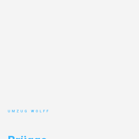
UMZUG WOLFF
Umzug Nürnberg