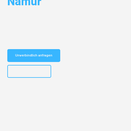
Namur
Entdecken Sie das
#1 Umzugsunternehmen in Nürnberg
– Ihr
vertrauenswürdiger Begleiter für Umzüge Nürnberg Namur!
Schnelle Antwort in garantiert unter 2 Minuten: Jetzt
unverbindlichen Kostenvoranschlag erhalten!
Unverbindlich anfragen
+4915792653316