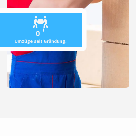
+
0
Umzüge seit Gründung.