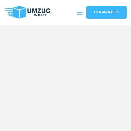
HIER ANFRAGEN
Umzugsunternehmen Nürnberg
Umzugsservice Nürnberg