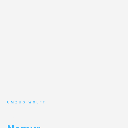
UMZUG WOLFF
Umzug Nürnberg