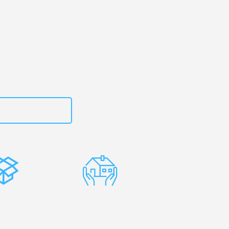
erg
– Ihr
miens!
zt
15792653316
stenlose
Erfahrene
rpackung
Umzugsprofis