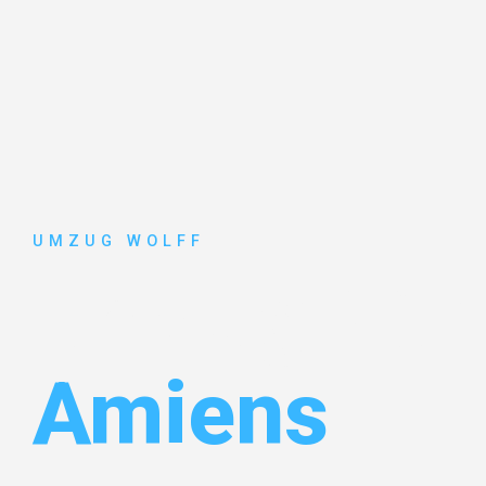
UMZUG WOLFF
Umzug Nür
Amiens