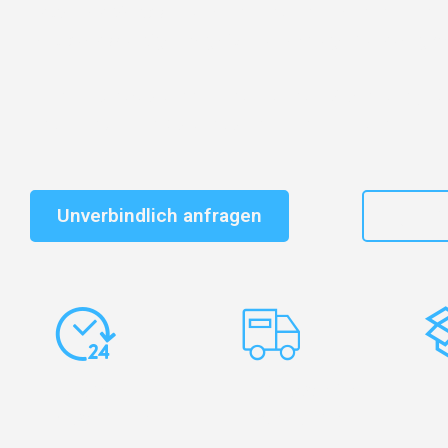
Entdecken Sie das
#1 Umzugsunternehmen in Nürnb
vertrauenswürdiger Begleiter für Umzüge Nürnberg A
Schnelle Antwort in garantiert unter 2 Minuten: Jet
unverbindlichen Kostenvoranschlag erhalten!
Unverbindlich anfragen
+49
Express-
Europaweite
Ko
Abwicklung
Transporte
Ve