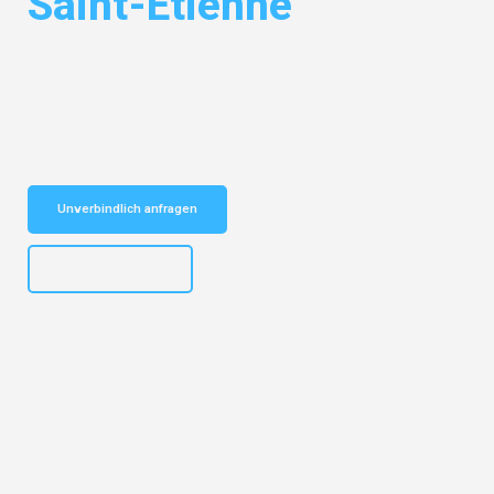
Saint-Étienne
Entdecken Sie das
#1 Umzugsunternehmen in Nürnberg
– Ihr
vertrauenswürdiger Begleiter für Umzüge Nürnberg Saint-Étienne!
Schnelle Antwort in garantiert unter 2 Minuten: Jetzt
unverbindlichen Kostenvoranschlag erhalten!
Unverbindlich anfragen
+4915792653316