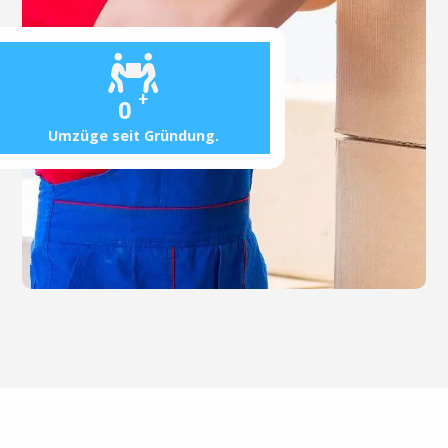
+
0
Umzüge seit Gründung.