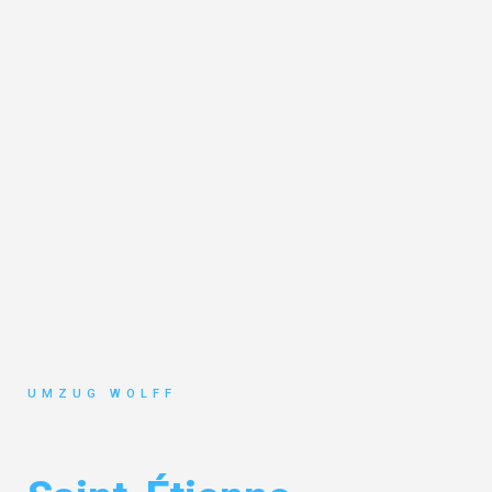
UMZUG WOLFF
Umzug Nürnberg