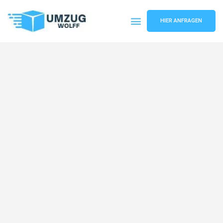
HIER ANFRAGEN
Umzugsunternehmen Nürnberg
Umzugsservice Nürnberg