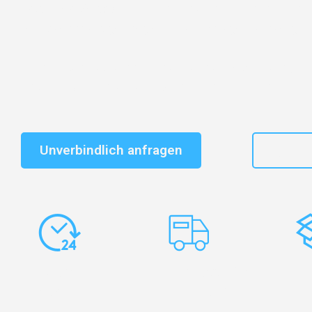
Entdecken Sie das
#1 Umzugsunternehmen in Nürnb
vertrauenswürdiger Begleiter für Umzüge Nürnberg Ri
Schnelle Antwort in garantiert unter 2 Minuten: Jet
unverbindlichen Kostenvoranschlag erhalten!
Unverbindlich anfragen
+49
Express-
Europaweite
Ko
Abwicklung
Transporte
Ve