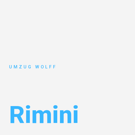
UMZUG WOLFF
Umzug Nür
Rimini