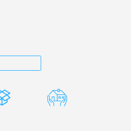
erg
– Ihr
mini!
zt
15792653316
stenlose
Erfahrene
rpackung
Umzugsprofis