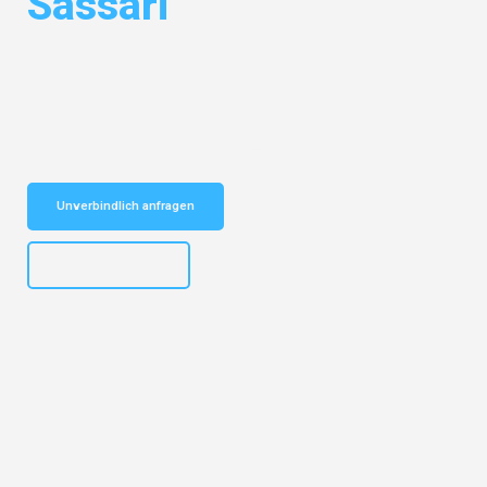
Sassari
Entdecken Sie das
#1 Umzugsunternehmen in Nürnberg
– Ihr
vertrauenswürdiger Begleiter für Umzüge Nürnberg Sassari!
Schnelle Antwort in garantiert unter 2 Minuten: Jetzt
unverbindlichen Kostenvoranschlag erhalten!
Unverbindlich anfragen
+4915792653316