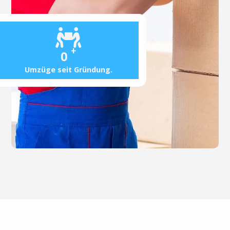
+
0
Umzüge seit Gründung.