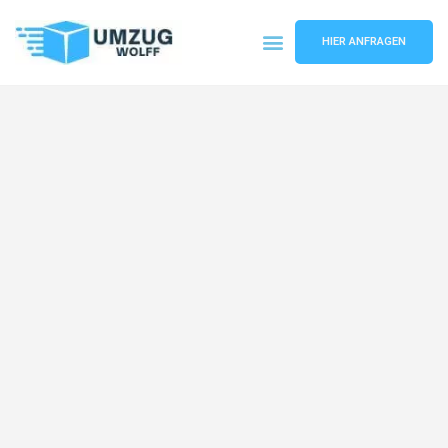
HIER ANFRAGEN
Umzugsunternehmen Nürnberg
Umzugsservice Nürnberg