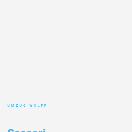
UMZUG WOLFF
Umzug Nürnberg