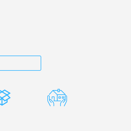
erg
– Ihr
aden!
zt
15792653316
stenlose
Erfahrene
rpackung
Umzugsprofis