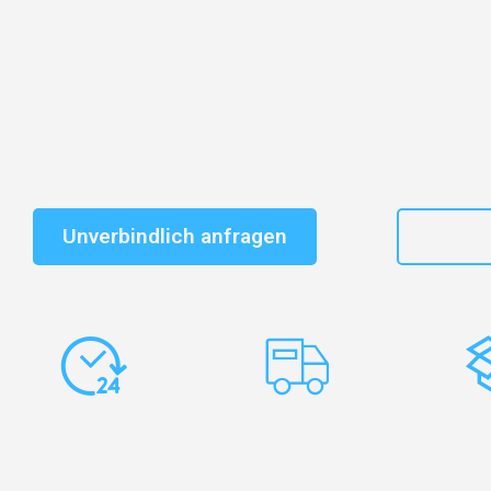
Entdecken Sie das
#1 Umzugsunternehmen in Nürnb
vertrauenswürdiger Begleiter für Umzüge Nürnberg B
Schnelle Antwort in garantiert unter 2 Minuten: Jet
unverbindlichen Kostenvoranschlag erhalten!
Unverbindlich anfragen
+49
Express-
Europaweite
Ko
Abwicklung
Transporte
Ve