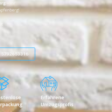
erg
– Ihr
apfenberg!
zt
15792653316
stenlose
Erfahrene
rpackung
Umzugsprofis