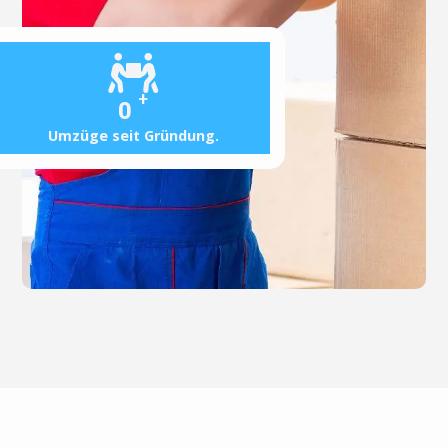
+
0
Umzüge seit Gründung.