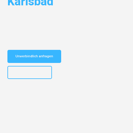
Karlsbad
Entdecken Sie das
#1 Umzugsunternehmen in Nürnberg
– Ihr
vertrauenswürdiger Begleiter für Umzüge Nürnberg Karlsbad!
Schnelle Antwort in garantiert unter 2 Minuten: Jetzt
unverbindlichen Kostenvoranschlag erhalten!
Unverbindlich anfragen
+4915792653316