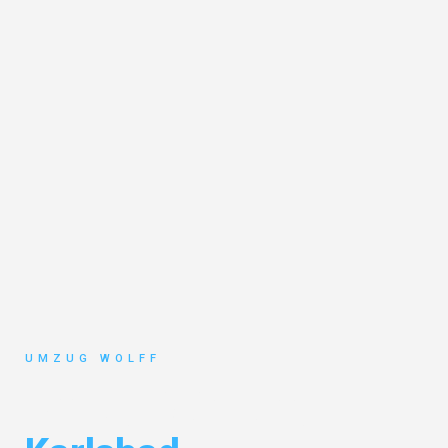
UMZUG WOLFF
Umzug Nürnberg