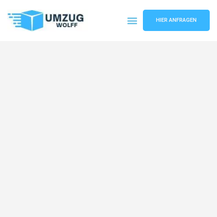
HIER ANFRAGEN
Umzugsunternehmen Nürnberg
Umzugsservice Nürnberg