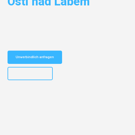
Osti nad Labem
Entdecken Sie das
#1 Umzugsunternehmen in Nürnberg
– Ihr
vertrauenswürdiger Begleiter für Umzüge Nürnberg Osti nad Labem!
Schnelle Antwort in garantiert unter 2 Minuten: Jetzt
unverbindlichen Kostenvoranschlag erhalten!
Unverbindlich anfragen
+4915792653316