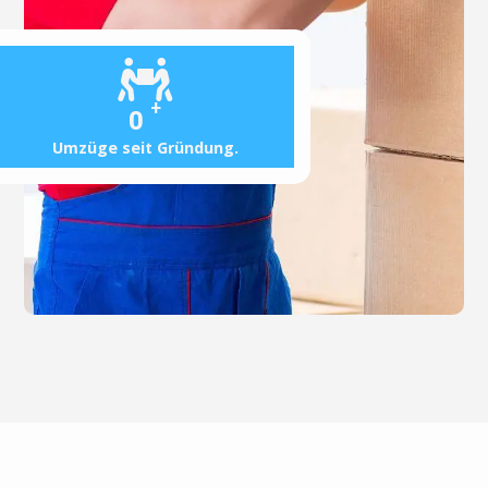
+
0
Umzüge seit Gründung.