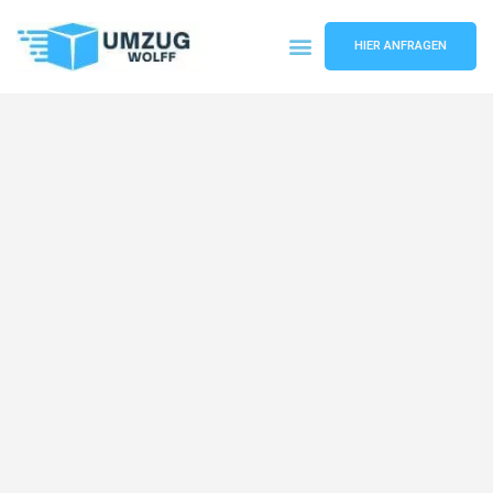
HIER ANFRAGEN
Umzugsunternehmen Nürnberg
Umzugsservice Nürnberg