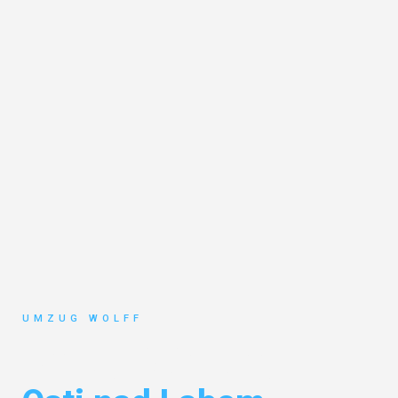
UMZUG WOLFF
Umzug Nürnberg