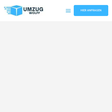
HIER ANFRAGEN
Umzugsunternehmen Nürnberg
Umzugsservice Nürnberg