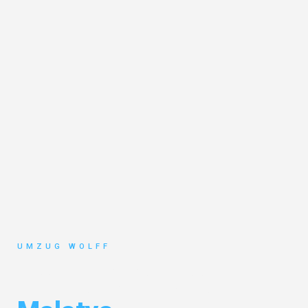
UMZUG WOLFF
Umzug Nürnberg