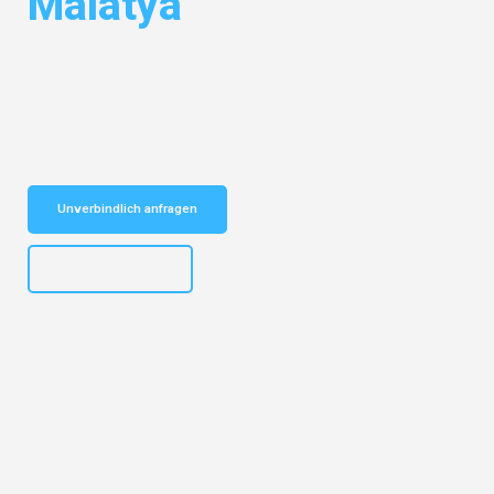
Malatya
Entdecken Sie das
#1 Umzugsunternehmen in Nürnberg
– Ihr
vertrauenswürdiger Begleiter für Umzüge Nürnberg Malatya!
Schnelle Antwort in garantiert unter 2 Minuten: Jetzt
unverbindlichen Kostenvoranschlag erhalten!
Unverbindlich anfragen
+4915792653316