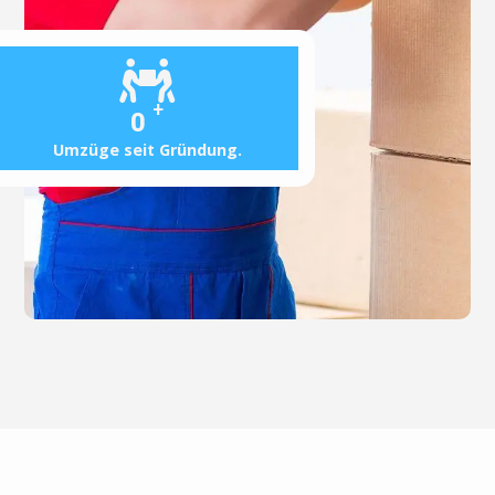
+
0
Umzüge seit Gründung.