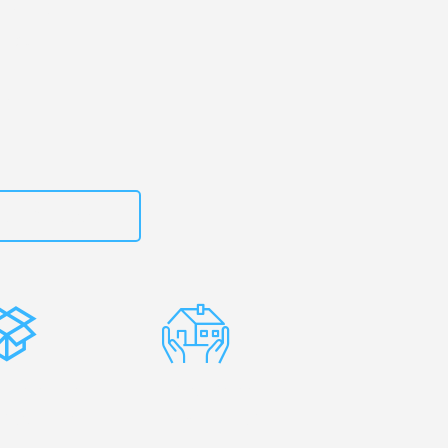
erg
– Ihr
kat!
zt
15792653316
stenlose
Erfahrene
rpackung
Umzugsprofis