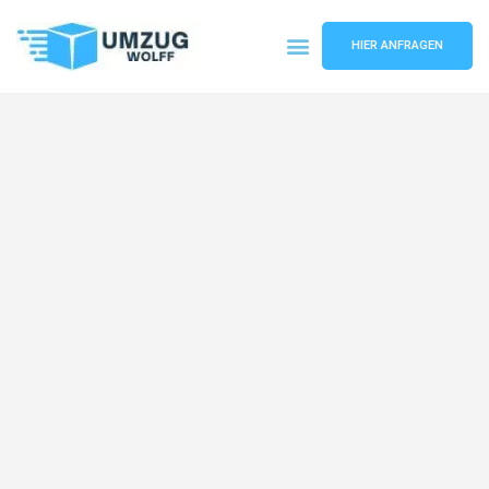
HIER ANFRAGEN
Umzugsunternehmen Nürnberg
Umzugsservice Nürnberg