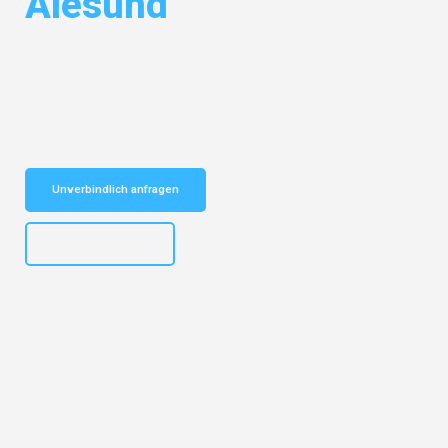
Alesund
Entdecken Sie das
#1 Umzugsunternehmen in Nürnberg
– Ihr
vertrauenswürdiger Begleiter für Umzüge Nürnberg Alesund!
Schnelle Antwort in garantiert unter 2 Minuten: Jetzt
unverbindlichen Kostenvoranschlag erhalten!
Unverbindlich anfragen
+4915792653316