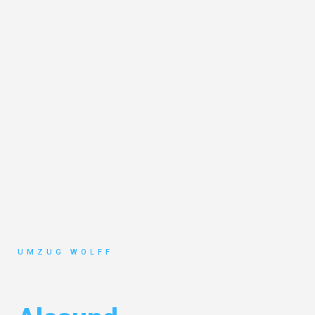
UMZUG WOLFF
Umzug Nürnberg