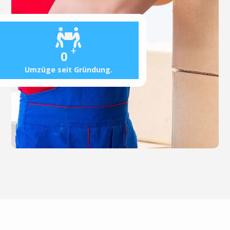
+
0
Umzüge seit Gründung.