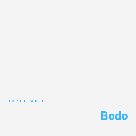
UMZUG WOLFF
Umzug Nürnberg
Bodo
Entdecken Sie das
#1 Umzugsunternehmen in Nürnberg
– Ihr