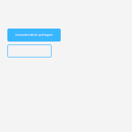
vertrauenswürdiger Begleiter für Umzüge Nürnberg Bodo!
Schnelle Antwort in garantiert unter 2 Minuten: Jetzt
unverbindlichen Kostenvoranschlag erhalten!
Unverbindlich anfragen
+4915792653316