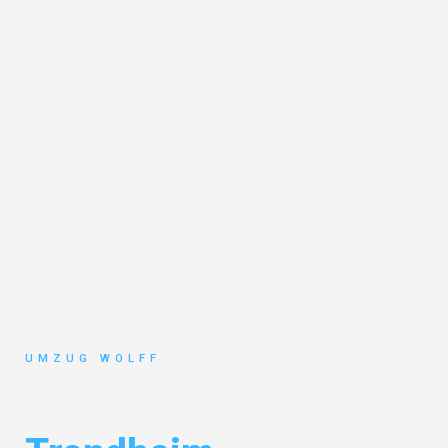
UMZUG WOLFF
Umzug Nürnberg