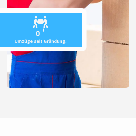
+
0
Umzüge seit Gründung.