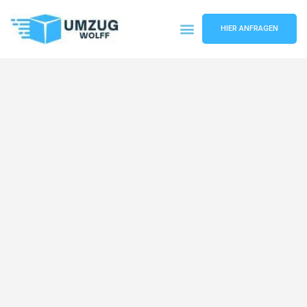
HIER ANFRAGEN
Umzugsunternehmen Nürnberg
Umzugsservice Nürnberg