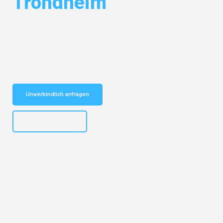
Trondheim
Entdecken Sie das
#1 Umzugsunternehmen in Nürnberg
– Ihr
vertrauenswürdiger Begleiter für Umzüge Nürnberg Trondheim!
Schnelle Antwort in garantiert unter 2 Minuten: Jetzt
unverbindlichen Kostenvoranschlag erhalten!
Unverbindlich anfragen
+4915792653316