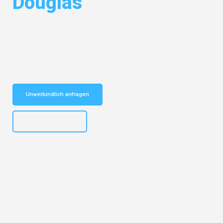
Douglas
Entdecken Sie das
#1 Umzugsunternehmen in Nürnberg
– Ihr
vertrauenswürdiger Begleiter für Umzüge Nürnberg Douglas!
Schnelle Antwort in garantiert unter 2 Minuten: Jetzt
unverbindlichen Kostenvoranschlag erhalten!
Unverbindlich anfragen
+4915792653316