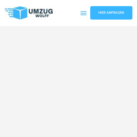
HIER ANFRAGEN
Umzugsunternehmen Nürnberg
Umzugsservice Nürnberg