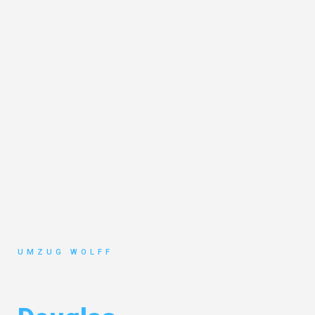
UMZUG WOLFF
Umzug Nürnberg