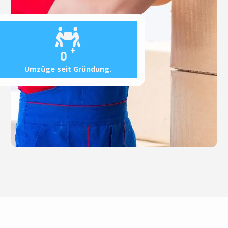
+
0
Umzüge seit Gründung.