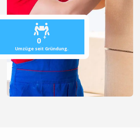
+
0
Umzüge seit Gründung.