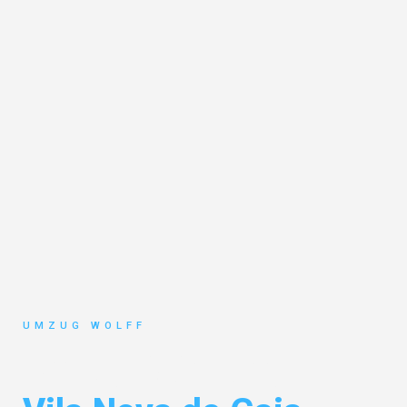
UMZUG WOLFF
Umzug Nürnberg