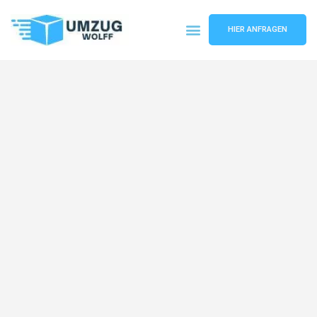
HIER ANFRAGEN
Umzugsunternehmen Nürnberg
Umzugsservice Nürnberg