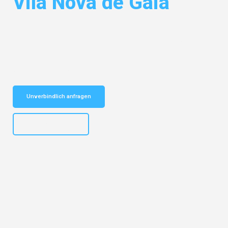
Vila Nova de Gaia
Entdecken Sie das
#1 Umzugsunternehmen in Nürnberg
– Ihr
vertrauenswürdiger Begleiter für Umzüge Nürnberg Vila Nova de Gaia!
Schnelle Antwort in garantiert unter 2 Minuten: Jetzt
unverbindlichen Kostenvoranschlag erhalten!
Unverbindlich anfragen
+4915792653316