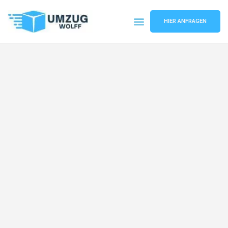
HIER ANFRAGEN
Umzugsunternehmen Nürnberg
Umzugsservice Nürnberg