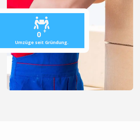
+
0
Umzüge seit Gründung.