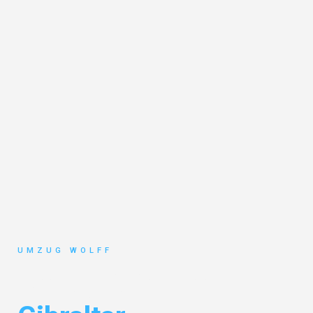
UMZUG WOLFF
Umzug Nürnberg