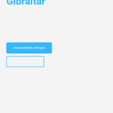
Gibraltar
Entdecken Sie das
#1 Umzugsunternehmen in Nürnberg
– Ihr
vertrauenswürdiger Begleiter für Umzüge Nürnberg Gibraltar!
Schnelle Antwort in garantiert unter 2 Minuten: Jetzt
unverbindlichen Kostenvoranschlag erhalten!
Unverbindlich anfragen
+4915792653316