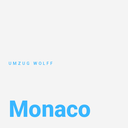
UMZUG WOLFF
Umzug Nür
Monaco