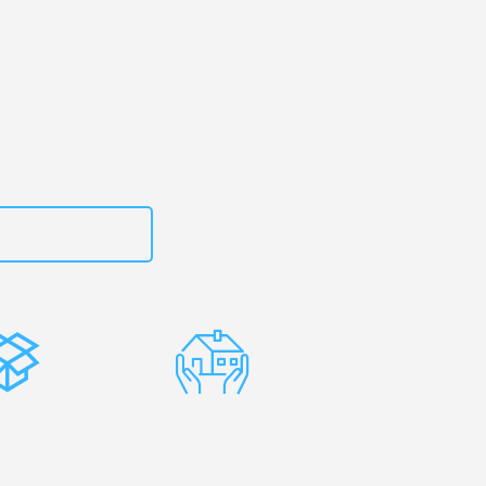
erg
– Ihr
onaco!
zt
15792653316
stenlose
Erfahrene
rpackung
Umzugsprofis