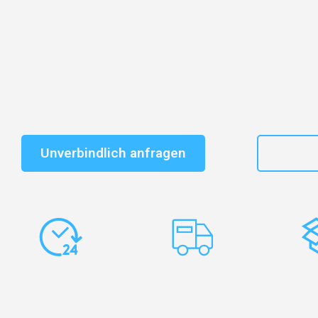
Entdecken Sie das
#1 Umzugsunternehmen in Nürnb
vertrauenswürdiger Begleiter für Umzüge Nürnberg M
Schnelle Antwort in garantiert unter 2 Minuten: Jet
unverbindlichen Kostenvoranschlag erhalten!
Unverbindlich anfragen
+49
Express-
Europaweite
Ko
Abwicklung
Transporte
Ve