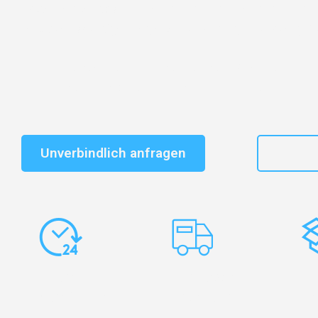
Entdecken Sie das
#1 Umzugsunternehmen in Nürnb
vertrauenswürdiger Begleiter für Umzüge Nürnberg D
Schnelle Antwort in garantiert unter 2 Minuten: Jet
unverbindlichen Kostenvoranschlag erhalten!
Unverbindlich anfragen
+49
Express-
Europaweite
Ko
Abwicklung
Transporte
Ve