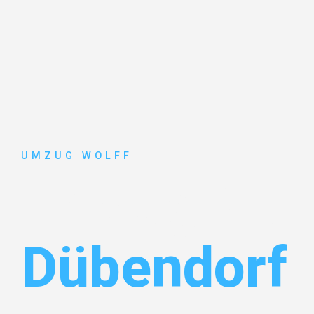
UMZUG WOLFF
Umzug Nür
Dübendorf