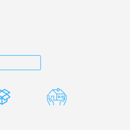
erg
– Ihr
übendorf!
zt
15792653316
stenlose
Erfahrene
rpackung
Umzugsprofis