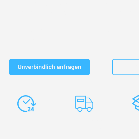
Entdecken Sie das
#1 Umzugsunternehmen in Nürnb
vertrauenswürdiger Begleiter für Umzüge Nürnberg Us
Schnelle Antwort in garantiert unter 2 Minuten: Jet
unverbindlichen Kostenvoranschlag erhalten!
Unverbindlich anfragen
+49
Express-
Europaweite
Ko
Abwicklung
Transporte
Ve