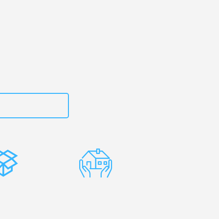
erg
– Ihr
ter!
zt
15792653316
stenlose
Erfahrene
rpackung
Umzugsprofis