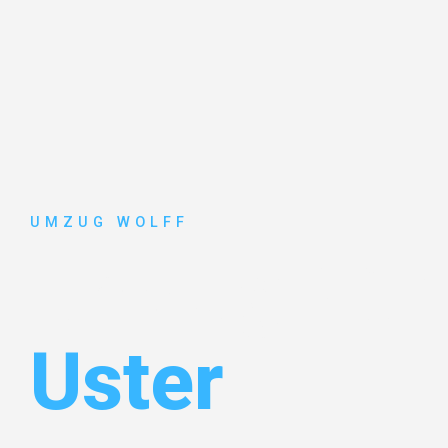
UMZUG WOLFF
Umzug Nür
Uster