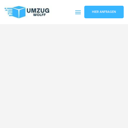
HIER ANFRAGEN
Umzugsunternehmen Nürnberg
Umzugsservice Nürnberg