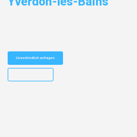
Yverdon-les-Bains
Entdecken Sie das
#1 Umzugsunternehmen in Nürnberg
– Ihr
vertrauenswürdiger Begleiter für Umzüge Nürnberg Yverdon-les-Bains!
Schnelle Antwort in garantiert unter 2 Minuten: Jetzt
unverbindlichen Kostenvoranschlag erhalten!
Unverbindlich anfragen
+4915792653316