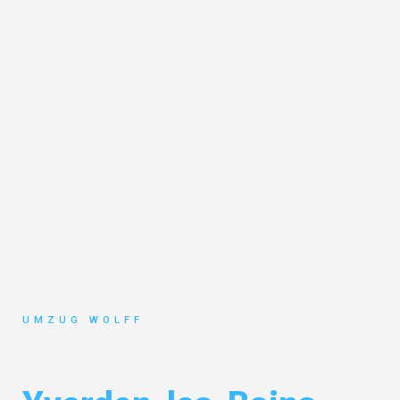
UMZUG WOLFF
Umzug Nürnberg