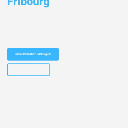
Fribourg
Entdecken Sie das
#1 Umzugsunternehmen in Nürnberg
– Ihr
vertrauenswürdiger Begleiter für Umzüge Nürnberg Fribourg!
Schnelle Antwort in garantiert unter 2 Minuten: Jetzt
unverbindlichen Kostenvoranschlag erhalten!
Unverbindlich anfragen
+4915792653316