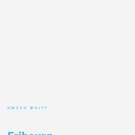
UMZUG WOLFF
Umzug Nürnberg