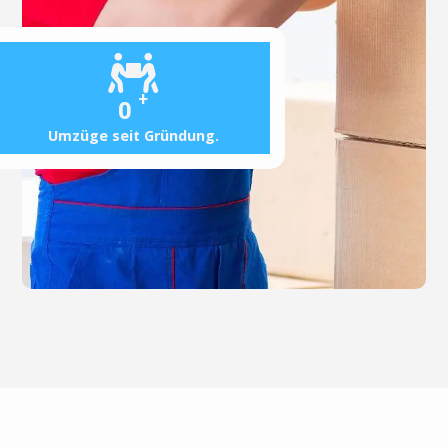
+
0
Umzüge seit Gründung.