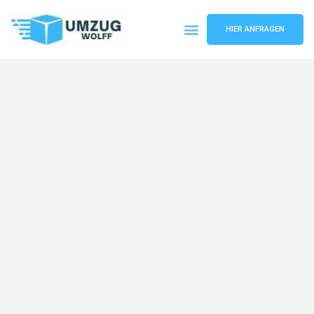
HIER ANFRAGEN
Umzugsunternehmen Nürnberg
Umzugsservice Nürnberg