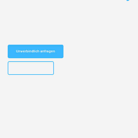
Entdecken Sie das
#1 Umzugsunternehmen in Nürnberg
– Ihr
vertrauenswürdiger Begleiter für Umzüge Nürnberg Kranj!
Schnelle Antwort in garantiert unter 2 Minuten: Jetzt
unverbindlichen Kostenvoranschlag erhalten!
Unverbindlich anfragen
+4915792653316