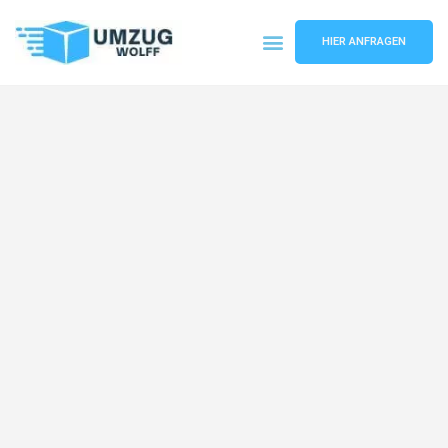
HIER ANFRAGEN
Umzugsunternehmen Nürnberg
Umzugsservice Nürnberg