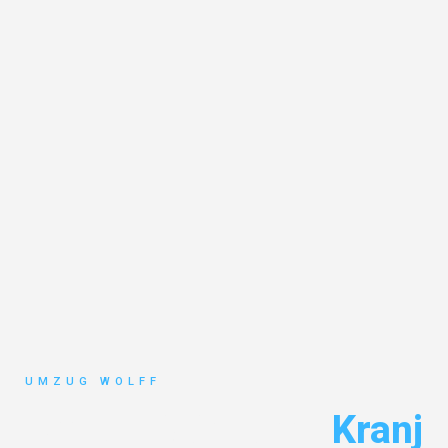
UMZUG WOLFF
Umzug Nürnberg
Kranj