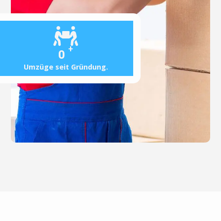
+
0
Umzüge seit Gründung.