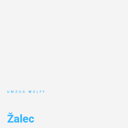
UMZUG WOLFF
Umzug Nürnberg
Žalec