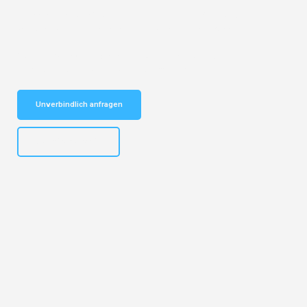
Entdecken Sie das
#1 Umzugsunternehmen in Nürnberg
– Ihr
vertrauenswürdiger Begleiter für Umzüge Nürnberg Žalec!
Schnelle Antwort in garantiert unter 2 Minuten: Jetzt
unverbindlichen Kostenvoranschlag erhalten!
Unverbindlich anfragen
+4915792653316