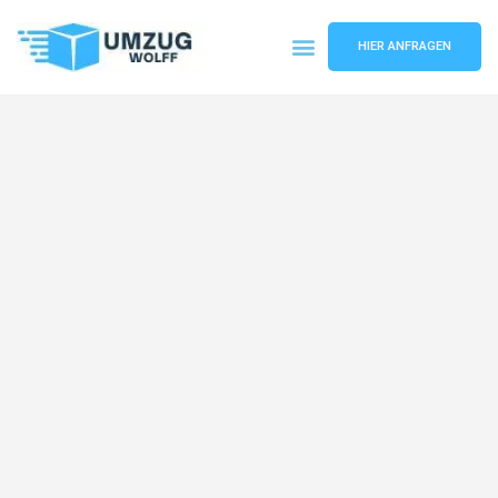
HIER ANFRAGEN
Umzugsunternehmen Nürnberg
Umzugsservice Nürnberg