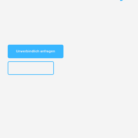
Entdecken Sie das
#1 Umzugsunternehmen in Nürnberg
– Ihr
vertrauenswürdiger Begleiter für Umzüge Nürnberg Ptuj!
Schnelle Antwort in garantiert unter 2 Minuten: Jetzt
unverbindlichen Kostenvoranschlag erhalten!
Unverbindlich anfragen
+4915792653316