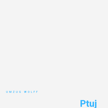
UMZUG WOLFF
Umzug Nürnberg
Ptuj