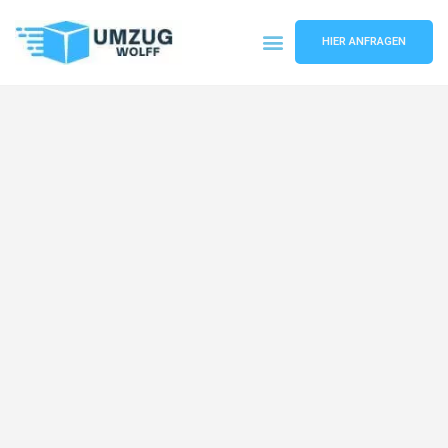
HIER ANFRAGEN
Umzugsunternehmen Nürnberg
Umzugsservice Nürnberg