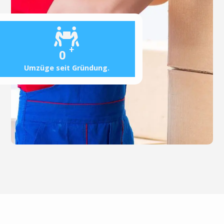
+
0
Umzüge seit Gründung.