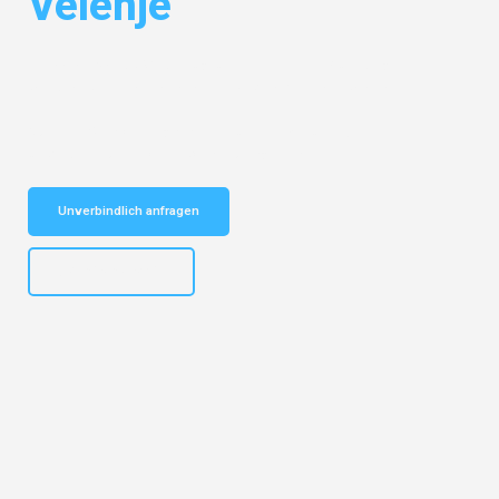
Velenje
Entdecken Sie das
#1 Umzugsunternehmen in Nürnberg
– Ihr
vertrauenswürdiger Begleiter für Umzüge Nürnberg Velenje!
Schnelle Antwort in garantiert unter 2 Minuten: Jetzt
unverbindlichen Kostenvoranschlag erhalten!
Unverbindlich anfragen
+4915792653316