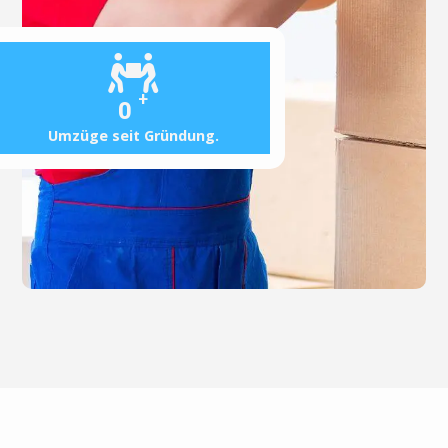
+
0
Umzüge seit Gründung.