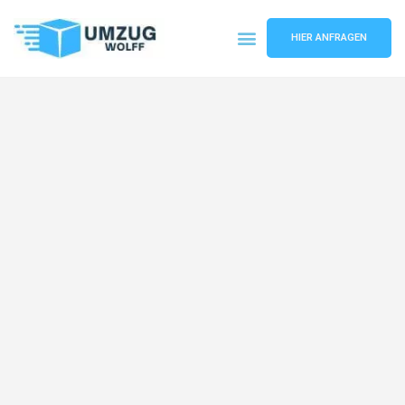
HIER ANFRAGEN
Umzugsunternehmen Nürnberg
Umzugsservice Nürnberg