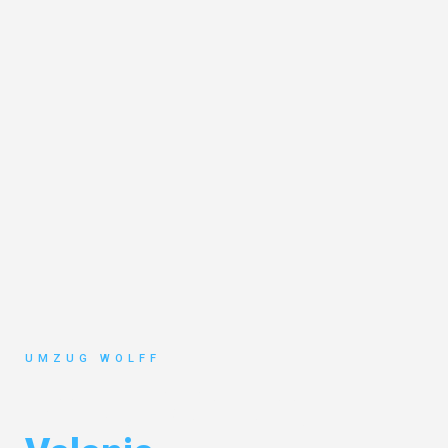
UMZUG WOLFF
Umzug Nürnberg