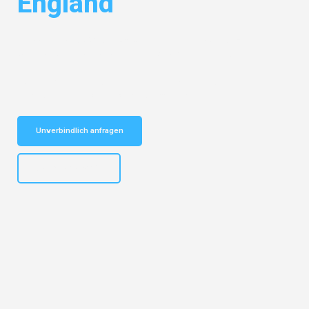
England
Entdecken Sie das
#1 Umzugsunternehmen in Nürnberg
– Ihr
vertrauenswürdiger Begleiter für Umzüge Nürnberg England!
Schnelle Antwort in garantiert unter 2 Minuten: Jetzt
unverbindlichen Kostenvoranschlag erhalten!
Unverbindlich anfragen
+4915792653316