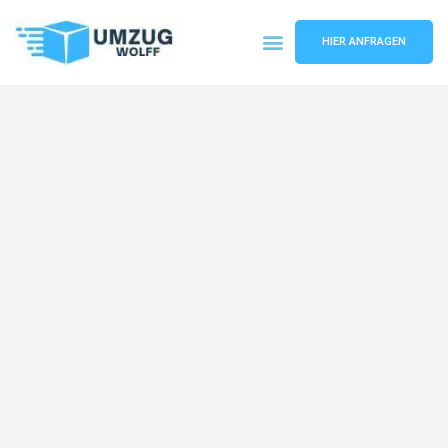
HIER ANFRAGEN
Umzugsunternehmen Nürnberg
Umzugsservice Nürnberg