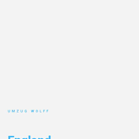
UMZUG WOLFF
Umzug Nürnberg