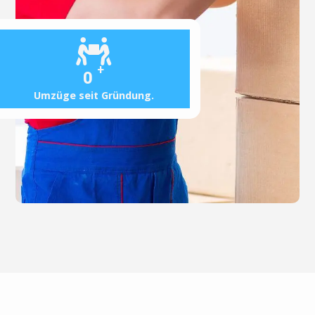
+
0
Umzüge seit Gründung.