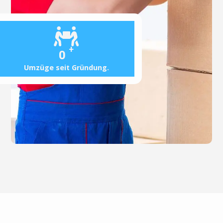
+
0
Umzüge seit Gründung.