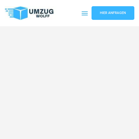
HIER ANFRAGEN
Umzugsunternehmen Nürnberg
Umzugsservice Nürnberg