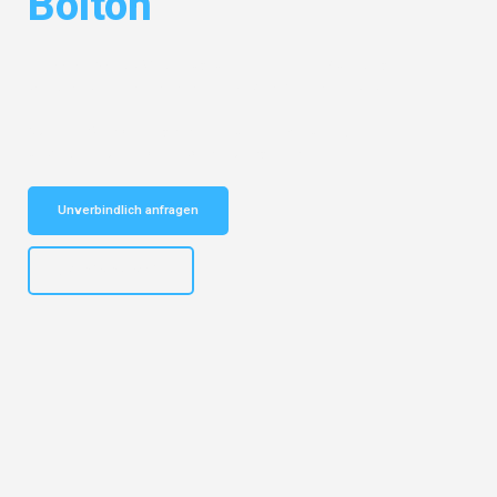
Bolton
Entdecken Sie das
#1 Umzugsunternehmen in Nürnberg
– Ihr
vertrauenswürdiger Begleiter für Umzüge Nürnberg Bolton!
Schnelle Antwort in garantiert unter 2 Minuten: Jetzt
unverbindlichen Kostenvoranschlag erhalten!
Unverbindlich anfragen
+4915792653316