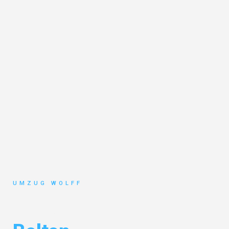
UMZUG WOLFF
Umzug Nürnberg