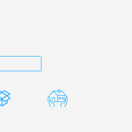
erg
– Ihr
uneaton!
zt
15792653316
stenlose
Erfahrene
rpackung
Umzugsprofis