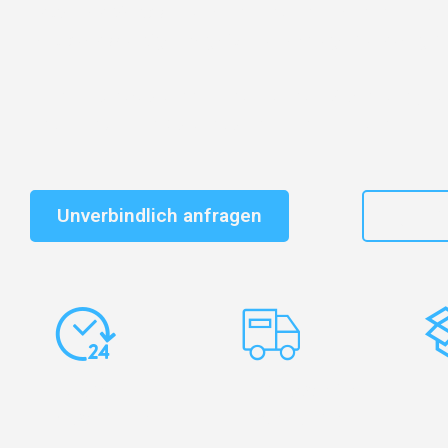
Entdecken Sie das
#1 Umzugsunternehmen in Nürnb
vertrauenswürdiger Begleiter für Umzüge Nürnberg N
Schnelle Antwort in garantiert unter 2 Minuten: Jet
unverbindlichen Kostenvoranschlag erhalten!
Unverbindlich anfragen
+49
Express-
Europaweite
Ko
Abwicklung
Transporte
Ve