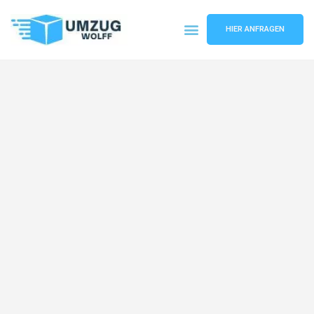
HIER ANFRAGEN
Umzugsunternehmen Nürnberg
Umzugsservice Nürnberg