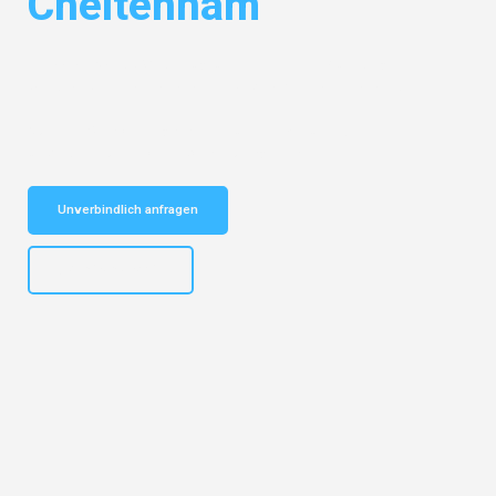
Cheltenham
Entdecken Sie das
#1 Umzugsunternehmen in Nürnberg
– Ihr
vertrauenswürdiger Begleiter für Umzüge Nürnberg Cheltenham!
Schnelle Antwort in garantiert unter 2 Minuten: Jetzt
unverbindlichen Kostenvoranschlag erhalten!
Unverbindlich anfragen
+4915792653316