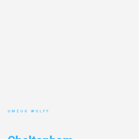
UMZUG WOLFF
Umzug Nürnberg