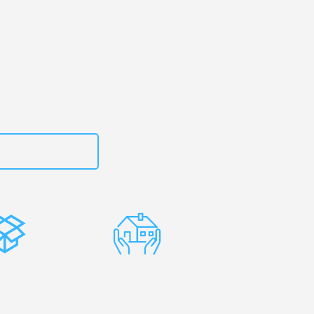
erg
– Ihr
stol!
zt
15792653316
stenlose
Erfahrene
rpackung
Umzugsprofis