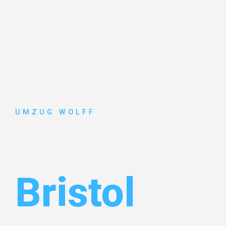
UMZUG WOLFF
Umzug Nür
Bristol