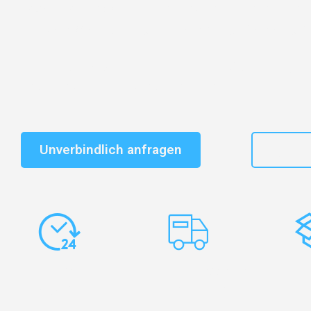
Entdecken Sie das
#1 Umzugsunternehmen in Nürnb
vertrauenswürdiger Begleiter für Umzüge Nürnberg Bri
Schnelle Antwort in garantiert unter 2 Minuten: Jet
unverbindlichen Kostenvoranschlag erhalten!
Unverbindlich anfragen
+49
Express-
Europaweite
Ko
Abwicklung
Transporte
Ve