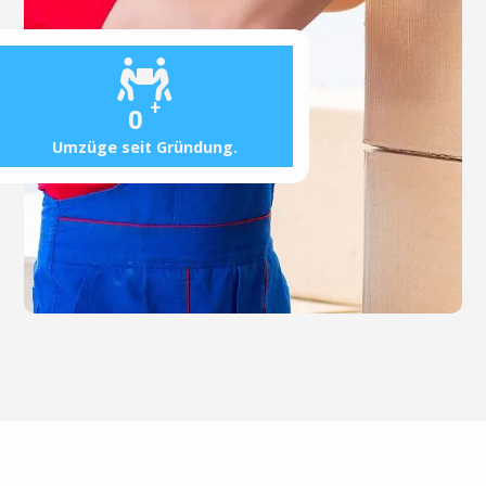
+
0
Umzüge seit Gründung.