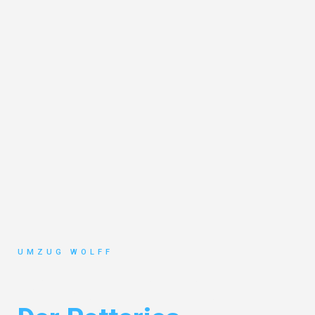
UMZUG WOLFF
Umzug Nürnberg