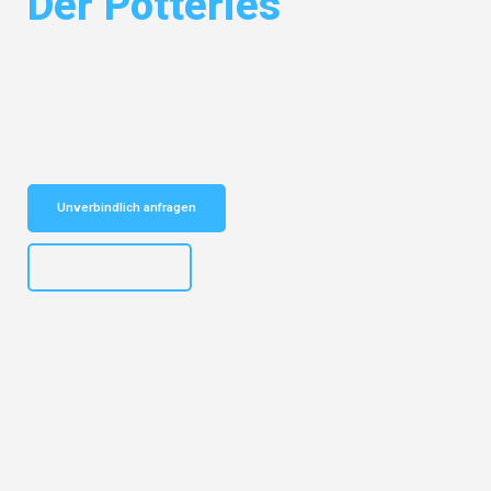
Der Potteries
Entdecken Sie das
#1 Umzugsunternehmen in Nürnberg
– Ihr
vertrauenswürdiger Begleiter für Umzüge Nürnberg Der Potteries!
Schnelle Antwort in garantiert unter 2 Minuten: Jetzt
unverbindlichen Kostenvoranschlag erhalten!
Unverbindlich anfragen
+4915792653316