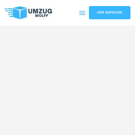
HIER ANFRAGEN
Umzugsunternehmen Nürnberg
Umzugsservice Nürnberg