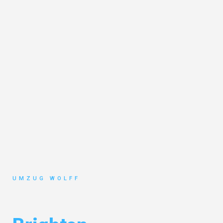
UMZUG WOLFF
Umzug Nürnberg