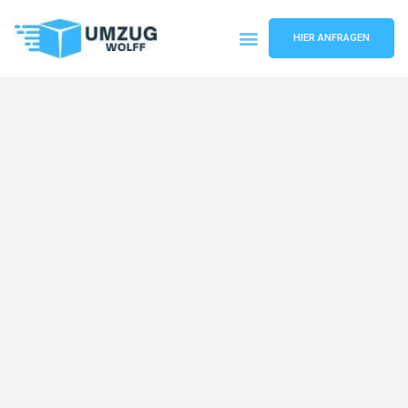
HIER ANFRAGEN
Umzugsunternehmen Nürnberg
Umzugsservice Nürnberg