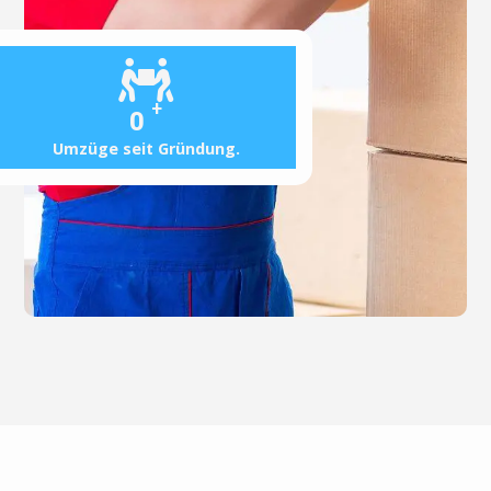
+
0
Umzüge seit Gründung.