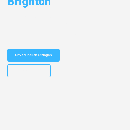
Brighton
Entdecken Sie das
#1 Umzugsunternehmen in Nürnberg
– Ihr
vertrauenswürdiger Begleiter für Umzüge Nürnberg Brighton!
Schnelle Antwort in garantiert unter 2 Minuten: Jetzt
unverbindlichen Kostenvoranschlag erhalten!
Unverbindlich anfragen
+4915792653316