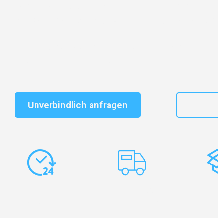
Entdecken Sie das
#1 Umzugsunternehmen in Nürnb
vertrauenswürdiger Begleiter für Umzüge Nürnberg Bel
Schnelle Antwort in garantiert unter 2 Minuten: Jet
unverbindlichen Kostenvoranschlag erhalten!
Unverbindlich anfragen
+49
Express-
Europaweite
Ko
Abwicklung
Transporte
Ve