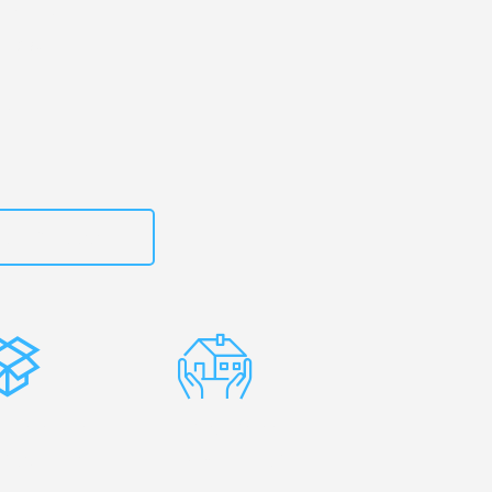
erg
– Ihr
fast!
zt
15792653316
stenlose
Erfahrene
rpackung
Umzugsprofis