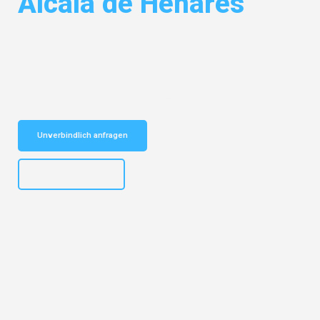
Alcalá de Henares
Entdecken Sie das
#1 Umzugsunternehmen in Nürnberg
– Ihr
vertrauenswürdiger Begleiter für Umzüge Nürnberg Alcalá de Henares!
Schnelle Antwort in garantiert unter 2 Minuten: Jetzt
unverbindlichen Kostenvoranschlag erhalten!
Unverbindlich anfragen
+4915792653316