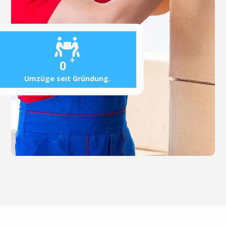
+
0
Umzüge seit Gründung.