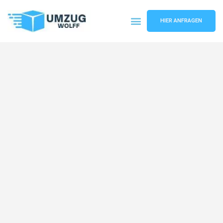
HIER ANFRAGEN
Umzugsunternehmen Nürnberg
Umzugsservice Nürnberg