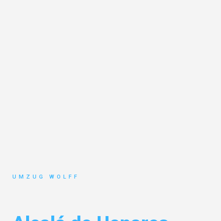
UMZUG WOLFF
Umzug Nürnberg