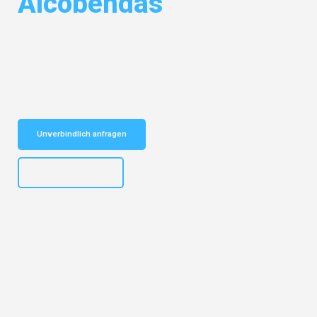
Alcobendas
Entdecken Sie das
#1 Umzugsunternehmen in Nürnberg
– Ihr
vertrauenswürdiger Begleiter für Umzüge Nürnberg Alcobendas!
Schnelle Antwort in garantiert unter 2 Minuten: Jetzt
unverbindlichen Kostenvoranschlag erhalten!
Unverbindlich anfragen
+4915792653316