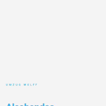
UMZUG WOLFF
Umzug Nürnberg