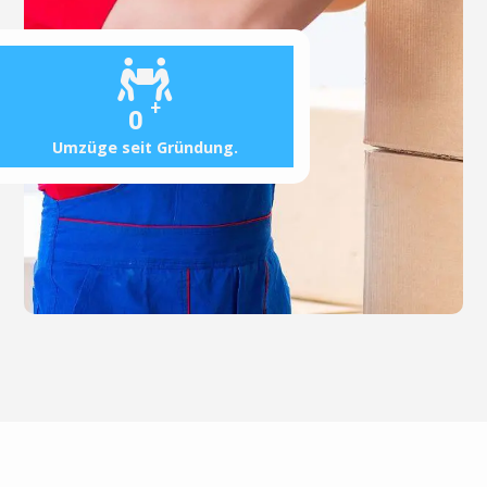
+
0
Umzüge seit Gründung.