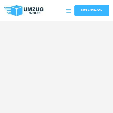
HIER ANFRAGEN
Umzugsunternehmen Nürnberg
Umzugsservice Nürnberg