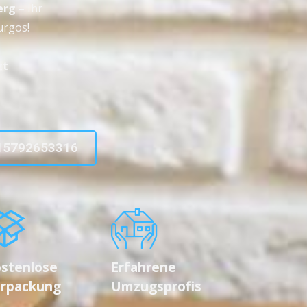
erg
– Ihr
urgos!
zt
15792653316
stenlose
Erfahrene
rpackung
Umzugsprofis