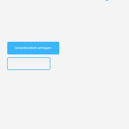
Entdecken Sie das
#1 Umzugsunternehmen in Nürnberg
– Ihr
vertrauenswürdiger Begleiter für Umzüge Nürnberg Gijón!
Schnelle Antwort in garantiert unter 2 Minuten: Jetzt
unverbindlichen Kostenvoranschlag erhalten!
Unverbindlich anfragen
+4915792653316