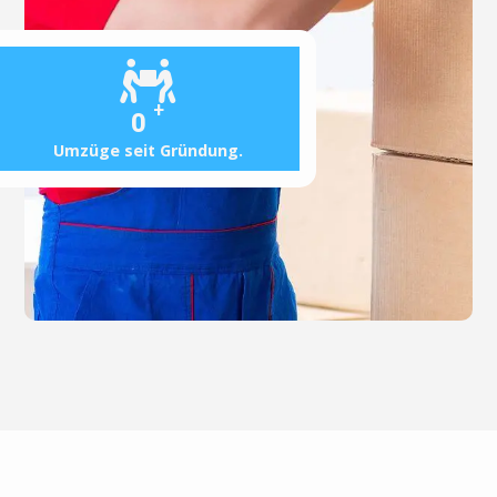
+
0
Umzüge seit Gründung.