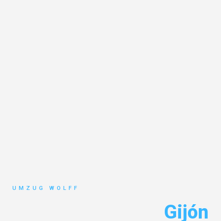
UMZUG WOLFF
Umzug Nürnberg
Gijón