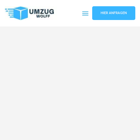
HIER ANFRAGEN
Umzugsunternehmen Nürnberg
Umzugsservice Nürnberg